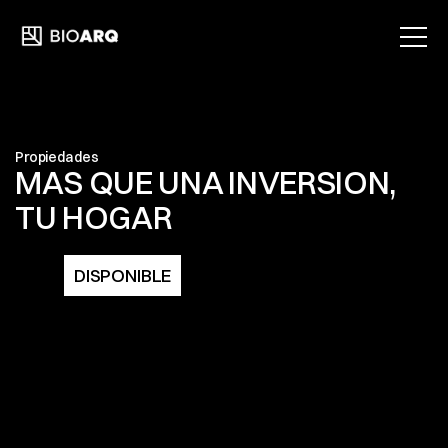
INICIO
SERVICIOS
Propiedades
MAS QUE UNA INVERSION, 
PROPIEDADES
TU HOGAR
NOSOTROS
DISPONIBLE
CONTACTO