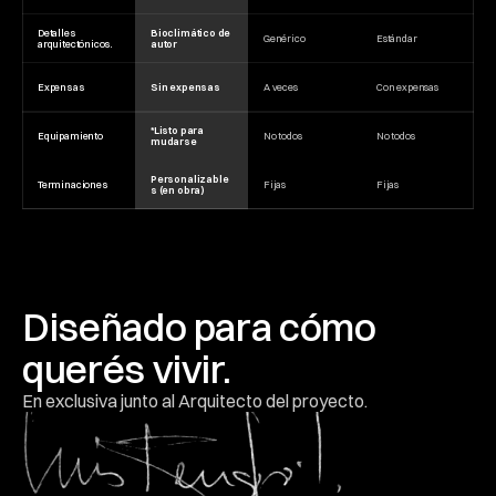
Detalles 
Bioclimático de 
Genérico
Estándar
arquitectónicos.
autor
Expensas
Sin expensas
A veces
Con expensas
*Listo para 
Equipamiento
No todos
No todos
mudarse
Personalizable
Terminaciones
Fijas
Fijas
s (en obra)
Diseñado para cómo 
querés vivir.
En exclusiva junto al Arquitecto del proyecto.