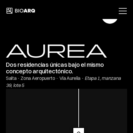
INICIO
SERVICIOS
AUREA
PROPIEDADES
Dos residencias únicas bajo el mismo 
concepto arquitectónico.
NOSOTROS
Salta · Zona Aeropuerto · Vía Aurelia · 
Etapa 1, manzana 
39, lote 5
CONTACTO