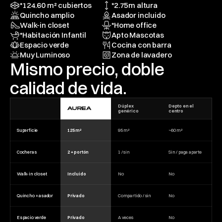
*124.60 m² cubiertos
*2.75m altura
Quincho amplio
Asador incluido
Walk-in closet
*Home office
*Habitación Infantil
Apto Mascotas
Espacio verde
Cocina con barra
Muy Luminoso
Zona de lavadero
Mismo precio, doble 
calidad de vida.
Dúplex 
Depto en el 
AUREA
genérico
centro
Superficie
125 m²
95 m²
~60 m²
Cocheras
2 + portón
1 / sin
Sin / paga aparte
Walk-in closet 
Incluido
No
No
Quincho + asador
Privado
Compartido / sin
No
Espacio verde
Privado
A veces
No