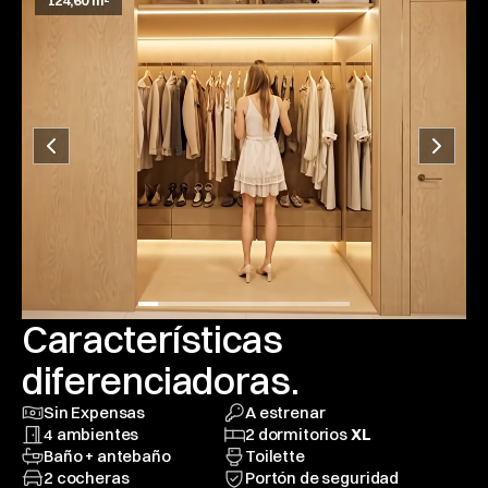
124,60 m²
Características 
diferenciadoras.
Sin Expensas
A estrenar
4 ambientes
2 dormitorios 
XL
Baño + antebaño
Toilette
2 cocheras
Portón de seguridad