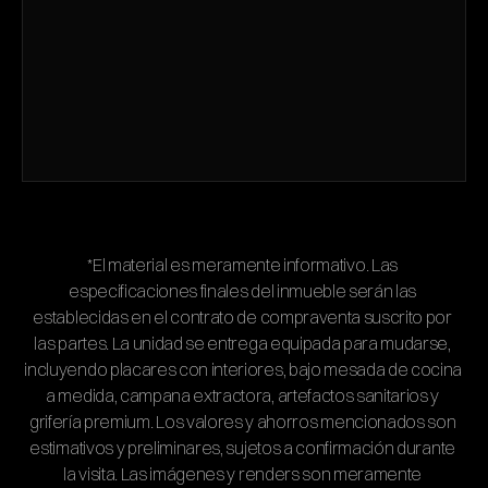
*El material es meramente informativo. Las 
especificaciones finales del inmueble serán las 
establecidas en el contrato de compraventa suscrito por 
las partes. La unidad se entrega equipada para mudarse, 
incluyendo placares con interiores, bajo mesada de cocina 
a medida, campana extractora, artefactos sanitarios y 
grifería premium. Los valores y ahorros mencionados son 
estimativos y preliminares, sujetos a confirmación durante 
la visita. Las imágenes y renders son meramente 